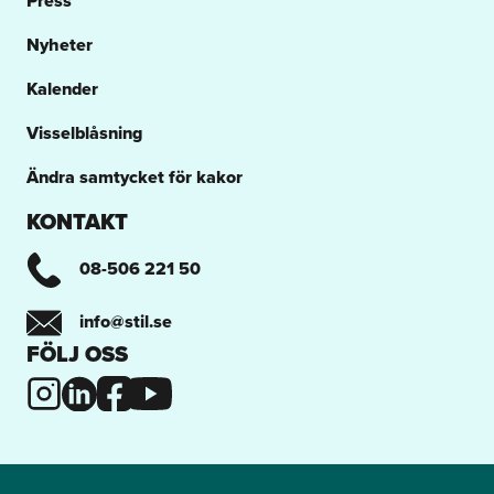
Press
Nyheter
Kalender
Visselblåsning
Ändra samtycket för kakor
KONTAKT
08-506 221 50
info@stil.se
FÖLJ OSS