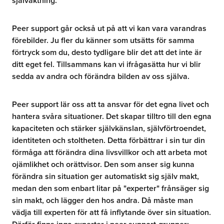
självaktning.
Peer support går också ut på att vi kan vara varandras
förebilder. Ju fler du känner som utsätts för samma
förtryck som du, desto tydligare blir det att det inte är
ditt eget fel. Tillsammans kan vi ifrågasätta hur vi blir
sedda av andra och förändra bilden av oss själva.
Peer support lär oss att ta ansvar för det egna livet och
hantera svåra situationer. Det skapar tilltro till den egna
kapaciteten och stärker självkänslan, självförtroendet,
identiteten och stoltheten. Detta förbättrar i sin tur din
förmåga att förändra dina livsvillkor och att arbeta mot
ojämlikhet och orättvisor. Den som anser sig kunna
förändra sin situation ger automatiskt sig själv makt,
medan den som enbart litar på "experter" frånsäger sig
sin makt, och lägger den hos andra. Då måste man
vädja till experten för att få inflytande över sin situation.