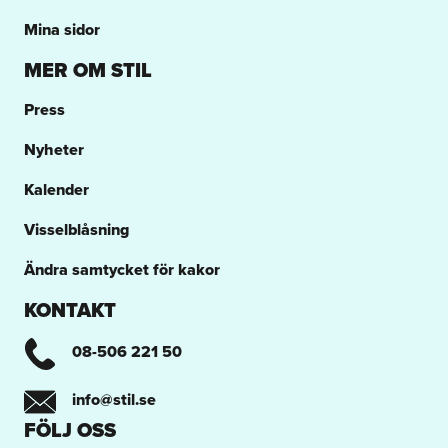
Mina sidor
MER OM STIL
Press
Nyheter
Kalender
Visselblåsning
Ändra samtycket för kakor
KONTAKT
08-506 221 50
info@stil.se
FÖLJ OSS