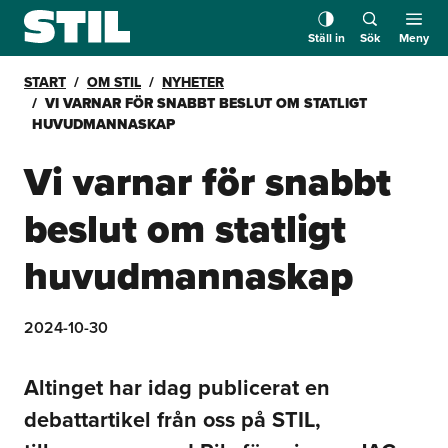
Ställ in
Sök
Meny
START
OM STIL
NYHETER
VI VARNAR FÖR SNABBT BESLUT OM STATLIGT
HUVUDMANNASKAP
Vi varnar för snabbt
beslut om statligt
huvudmannaskap
2024-10-30
Altinget har idag publicerat en
debattartikel från oss på STIL,