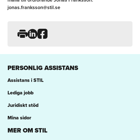
jonas.franksson@stil.se
Dela sidan på LinkedIn
Dela sidan på Facebook
PERSONLIG ASSISTANS
Assistans i STIL
Lediga jobb
Juridiskt stöd
Mina sidor
MER OM STIL